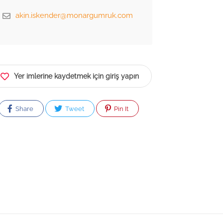
akin.iskender@monargumruk.com
Yer imlerine kaydetmek için giriş yapın
Share
Tweet
Pin It