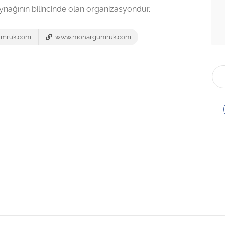
nağının bilincinde olan organizasyondur.
umruk.com
www.monargumruk.com