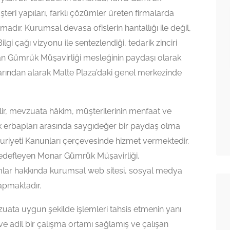
şteri yapıları, farklı çözümler üreten firmalarda
adır. Kurumsal devasa ofislerin hantallığı ile değil,
gi çağı vizyonu ile sentezlendiği, tedarik zinciri
olan Gümrük Müşavirliği mesleğinin paydaşı olarak
larından alarak Malte Plaza’daki genel merkezinde
ilir, mevzuata hâkim, müşterilerinin menfaat ve
 erbapları arasında saygıdeğer bir paydaş olma
uriyeti Kanunları çerçevesinde hizmet vermektedir.
i hedefleyen Monar Gümrük Müşavirliği,
lar hakkında kurumsal web sitesi, sosyal medya
apmaktadır.
uata uygun şekilde işlemleri tahsis etmenin yanı
 ve adil bir çalışma ortamı sağlamış ve çalışan