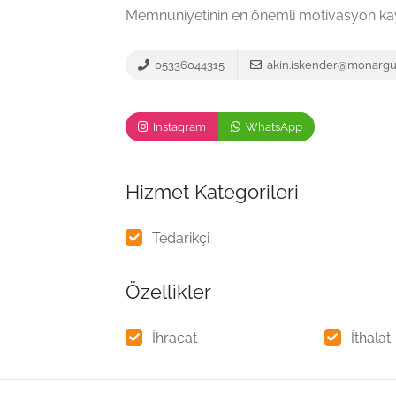
Memnuniyetinin en önemli motivasyon kay
05336044315
akin.iskender@monarg
Instagram
WhatsApp
Hizmet Kategorileri
Tedarikçi
Özellikler
İhracat
İthalat