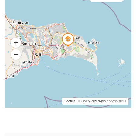
Leaflet
| ©
OpenStreetMap
contributors